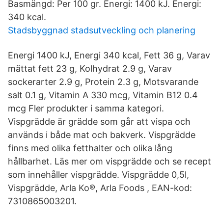
Basmängd: Per 100 gr. Energi: 1400 kJ. Energi:
340 kcal.
Stadsbyggnad stadsutveckling och planering
Energi 1400 kJ, Energi 340 kcal, Fett 36 g, Varav
mättat fett 23 g, Kolhydrat 2.9 g, Varav
sockerarter 2.9 g, Protein 2.3 g, Motsvarande
salt 0.1 g, Vitamin A 330 mcg, Vitamin B12 0.4
mcg Fler produkter i samma kategori.
Vispgrädde är grädde som går att vispa och
används i både mat och bakverk. Vispgrädde
finns med olika fetthalter och olika lång
hållbarhet. Läs mer om vispgrädde och se recept
som innehåller vispgrädde. Vispgrädde 0,5l,
Vispgrädde, Arla Ko®, Arla Foods , EAN-kod:
7310865003201.