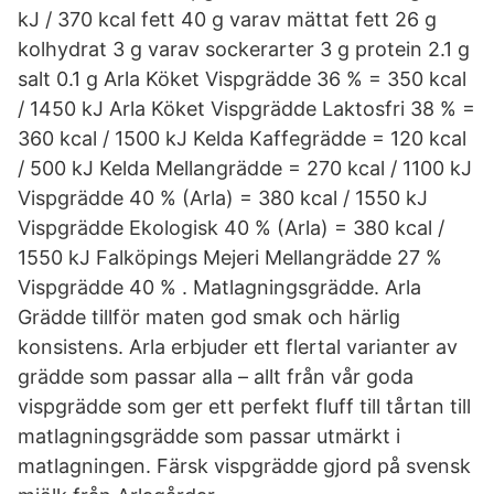
kJ / 370 kcal fett 40 g varav mättat fett 26 g
kolhydrat 3 g varav sockerarter 3 g protein 2.1 g
salt 0.1 g Arla Köket Vispgrädde 36 % = 350 kcal
/ 1450 kJ Arla Köket Vispgrädde Laktosfri 38 % =
360 kcal / 1500 kJ Kelda Kaffegrädde = 120 kcal
/ 500 kJ Kelda Mellangrädde = 270 kcal / 1100 kJ
Vispgrädde 40 % (Arla) = 380 kcal / 1550 kJ
Vispgrädde Ekologisk 40 % (Arla) = 380 kcal /
1550 kJ Falköpings Mejeri Mellangrädde 27 %
Vispgrädde 40 % . Matlagningsgrädde. Arla
Grädde tillför maten god smak och härlig
konsistens. Arla erbjuder ett flertal varianter av
grädde som passar alla – allt från vår goda
vispgrädde som ger ett perfekt fluff till tårtan till
matlagningsgrädde som passar utmärkt i
matlagningen. Färsk vispgrädde gjord på svensk