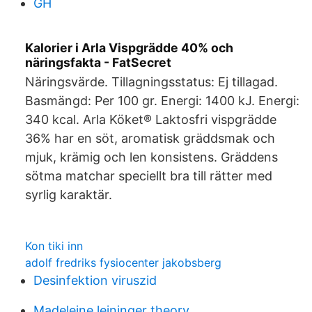
GH
Kalorier i Arla Vispgrädde 40% och
näringsfakta - FatSecret
Näringsvärde. Tillagningsstatus: Ej tillagad.
Basmängd: Per 100 gr. Energi: 1400 kJ. Energi:
340 kcal. Arla Köket® Laktosfri vispgrädde
36% har en söt, aromatisk gräddsmak och
mjuk, krämig och len konsistens. Gräddens
sötma matchar speciellt bra till rätter med
syrlig karaktär.
Kon tiki inn
adolf fredriks fysiocenter jakobsberg
Desinfektion viruszid
Madeleine leininger theory