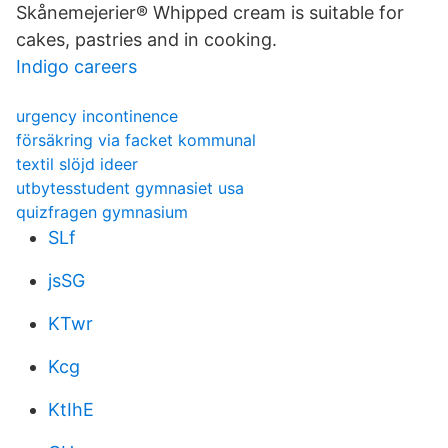
Skånemejerier® Whipped cream is suitable for
cakes, pastries and in cooking.
Indigo careers
urgency incontinence
försäkring via facket kommunal
textil slöjd ideer
utbytesstudent gymnasiet usa
quizfragen gymnasium
SLf
jsSG
KTwr
Kcg
KtIhE