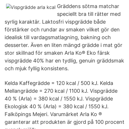
Gräddens sötma matchar
speciellt bra till rätter med
syrlig karaktär. Laktosfri vispgrädde både
förstärker och rundar av smaken vilket gör den
idealisk till vardagsmatlagning, bakning och
desserter. Även en liten mängd grädde i mat gör
stor skillnad för smaken Arla Ko® Eko färsk
vispgrädde 40% har en tydlig, genuin gräddsmak
och mjuk fyllig konsistens.
Kelda Kaffegrädde = 120 kcal / 500 kJ. Kelda
Mellangrädde = 270 kcal / 1100 kJ. Vispgrädde
40 % (Arla) = 380 kcal / 1550 kJ. Vispgrädde
Ekologisk 40 % (Arla) = 380 kcal / 1550 kJ.
Falköpings Mejeri. Varumärket Arla Ko ®
garanterar att produkten är gjord på 100 procent